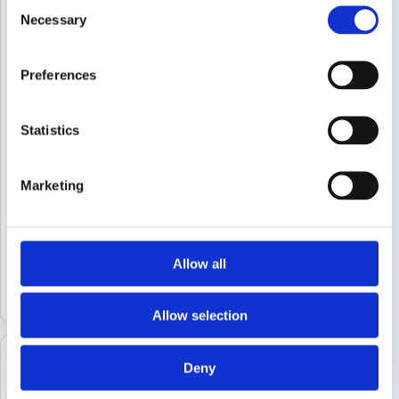
Consent
Ausgangslage
Necessary
Selection
Gewünschte Motivtapete erforderte exakte Stöße
und ruhiges Gesamtbild trotz komplexem Muster.
Preferences
Umsetzung
Präzise Untergrundvorbereitung und passgenaue
Verarbeitung von Bahn zu Bahn.
Statistics
Ergebnis
Stimmige Raumwirkung mit hochwertiger Optik und
Marketing
dauerhaft sauberem Wandbild.
Mehr Bilder dieser Kategorie
Allow all
Ähnliches Projekt anfragen
Allow selection
Deny