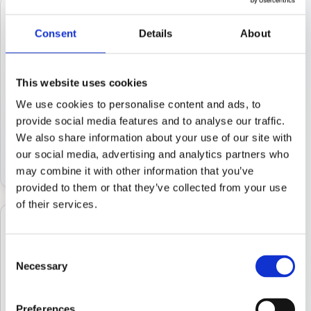
Büro Öffnungszeiten
Consent
Details
About
Montag – Freitag
09:00 – 12:00
This website uses cookies
14:00 – 16:30
Samstag – Sonntag
We use cookies to personalise content and ads, to
provide social media features and to analyse our traffic.
geschlossen
We also share information about your use of our site with
Termine außerhalb der Bürozeiten nach Absprache
our social media, advertising and analytics partners who
möglich.
may combine it with other information that you’ve
provided to them or that they’ve collected from your use
of their services.
Aus Datenschutzgründen laden wir die Karte
erst nach Ihrer Freigabe. Alternativ können
Consent
Necessary
Sie die Route direkt in Google Maps öffnen.
Selection
Interaktive Karte laden
Preferences