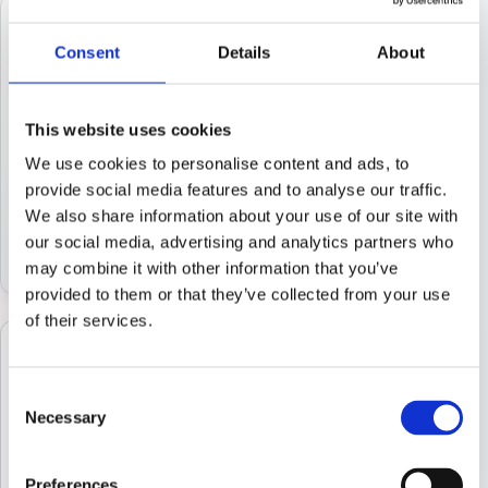
Büro Öffnungszeiten
Consent
Details
About
Montag – Freitag
09:00 – 12:00
This website uses cookies
14:00 – 16:30
Samstag – Sonntag
We use cookies to personalise content and ads, to
provide social media features and to analyse our traffic.
geschlossen
We also share information about your use of our site with
Termine außerhalb der Bürozeiten nach Absprache
our social media, advertising and analytics partners who
möglich.
may combine it with other information that you’ve
provided to them or that they’ve collected from your use
of their services.
Aus Datenschutzgründen laden wir die Karte
erst nach Ihrer Freigabe. Alternativ können
Consent
Necessary
Sie die Route direkt in Google Maps öffnen.
Selection
Interaktive Karte laden
Preferences